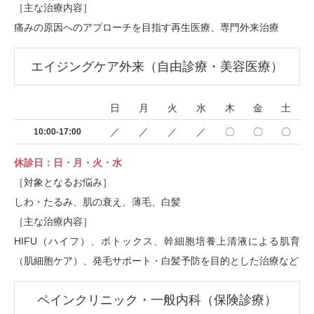
［主な治療内容］
痛みの原因へのアプローチを目指す再生医療、専門外来治療
エイジングケア外来（自由診療・美容医療）
日
月
火
水
木
金
土
／
／
／
／
〇
〇
〇
10:00-17:00
休診日：日・月・火・水
［対象となるお悩み］
しわ・たるみ、肌の衰え、薄毛、白髪
［主な治療内容］
HIFU（ハイフ）、ボトックス、幹細胞培養上清液による肌育
（肌細胞ケア）、発毛サポート・白髪予防を目的とした治療など
ペインクリニック・一般内科（保険診療）