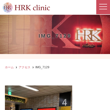
t
o
g
g
l
e
n
a
IMG_7129
v
i
g
a
t
i
o
n
ホーム
アクセス
IMG_7129