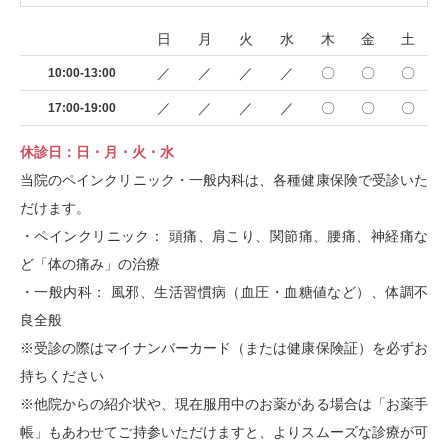
日
月
火
水
木
金
土
／
／
／
／
〇
〇
〇
10:00-13:00
／
／
／
／
〇
〇
〇
17:00-19:00
休診日：日・月・火・水
当院のペインクリニック・一般内科は、各種健康保険で受診いた
だけます。
・ペインクリニック： 頭痛、肩こり、関節痛、腰痛、神経痛な
ど「体の痛み」の治療
・一般内科： 風邪、生活習慣病（血圧・血糖値など）、体調不
良全般
※受診の際はマイナンバーカード（または健康保険証）を必ずお
持ちください
※他院からの紹介状や、現在服用中のお薬がある場合は「お薬手
帳」もあわせてご持参いただけますと、よりスムーズな診療が可