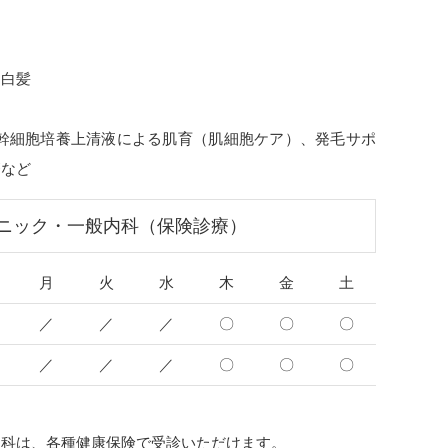
、白髪
、幹細胞培養上清液による肌育（肌細胞ケア）、発毛サポ
療など
ニック・一般内科（保険診療）
月
火
水
木
金
土
／
／
／
〇
〇
〇
／
／
／
〇
〇
〇
内科は、各種健康保険で受診いただけます。