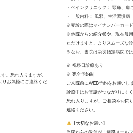
・ペインクリニック： 頭痛、肩
・一般内科： 風邪、生活習慣病
※受診の際はマイナンバーカー
※他院からの紹介状や、現在服
ただけますと、よりスムーズな
※なお、当院は労災指定病院で
※ 祝祭日診療あり
※ 完全予約制
ます。恐れ入りますが、
com）よりお気軽にご連絡くだ
ご来院前にWEB予約をお願いし
診療中はお電話がつながりにく
恐れ入りますが、ご相談やお問
連絡ください。
【大切なお願い】
当院からの返信が「迷惑メール